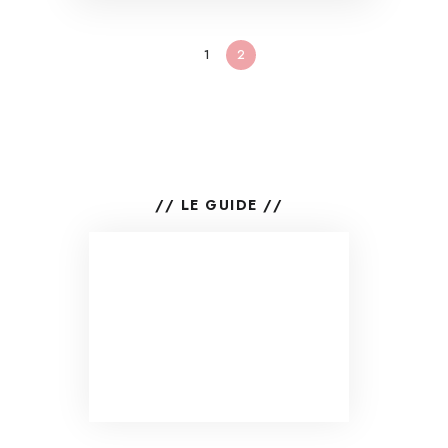
1
2
// LE GUIDE //